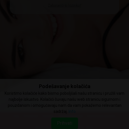
Zaboravio si lozinku?
Podešavanje kolačića
Koristimo kolačiće kako bismo poboljšali našu stranicu i pružili vam
najbolje iskustvo. Kolačići čuvaju našu web stranicu sigurnom i
pouzdanom i omogućavaju nam da vam pokažemo relevantan
sadržaj.
Info
faq
privatnost
kontakt
uvjeti poslovanja
korisnička podrška
Prihvati
Media Buy Services Ltd. © 2020 - 2026.