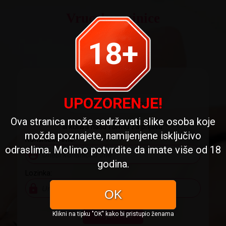
Vrucekomsinice
18+
Registriraj se
Prijavi se
UPOZORENJE!
Ova stranica može sadržavati slike osoba koje
Ili koristi našu formu za prijavu:
možda poznajete, namijenjene isključivo
Korisničko ime:
odraslima. Molimo potvrdite da imate više od 18
account_circle
godina.
Lozinka:
lock
OK
Prijavi se
Klikni na tipku "OK" kako bi pristupio ženama